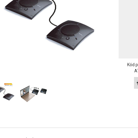
Kód 
A