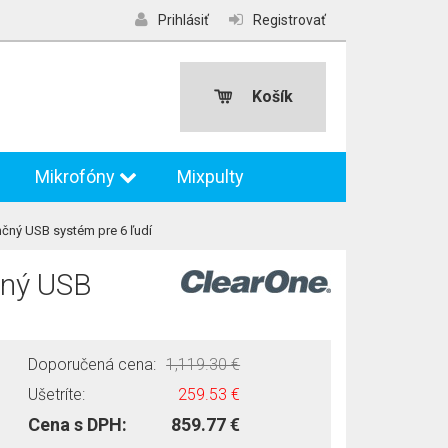
Prihlásiť
Registrovať
Košík
Mikrofóny
Mixpulty
čný USB systém pre 6 ľudí
čný USB
Doporučená cena:
1,119.30 €
Ušetríte:
259.53 €
Cena s DPH:
859.77 €