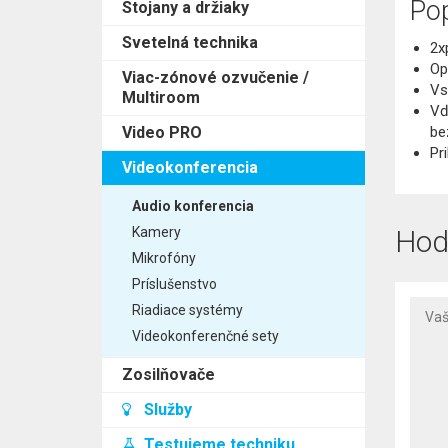
Pop
Stojany a držiaky
Svetelná technika
2x
Op
Viac-zónové ozvučenie /
Vs
Multiroom
Vď
Video PRO
be
Pr
Videokonferencia
Audio konferencia
Kamery
Hod
Mikrofóny
Príslušenstvo
Riadiace systémy
Videokonferenčné sety
Zosilňovače
Služby
Testujeme techniku