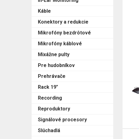
In-Ear Monitoring
Káble
Konektory a redukcie
Mikrofóny bezdrôtové
Mikrofóny káblové
Mixážne pulty
Pre hudobníkov
Prehrávače
Rack 19"
Recording
Reproduktory
Signálové procesory
Slúchadlá