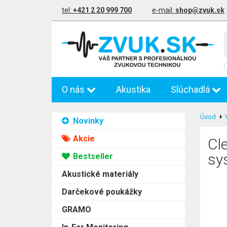
tel:
+421 2 20 999 700
e-mail:
shop@zvuk.sk
O nás
Akustika
Slúchadlá
Úvod
Novinky
Akcie
Cl
sy
Bestseller
Akustické materiály
Darčekové poukážky
GRAMO