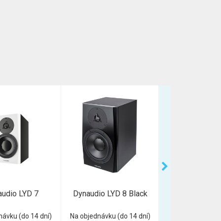
udio LYD 7
Dynaudio LYD 8 Black
Dynaudio L
návku (do 14 dní)
Na objednávku (do 14 dní)
Na objednávku (d