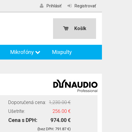
Prihlásiť
Registrovať
Košík
Mikrofóny
Mixpulty
Doporučená cena:
1,230.00 €
Ušetríte:
256.00 €
Cena s DPH:
974.00 €
(bez DPH: 791.87 €)