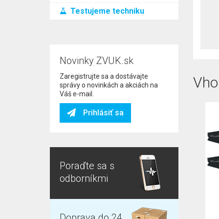
Testujeme techniku
Novinky ZVUK.sk
Zaregistrujte sa a dostávajte
Vho
správy o novinkách a akciách na
Váš e-mail.
Prihlásiť sa
Poraďte sa s
odborníkmi
Doprava do 24