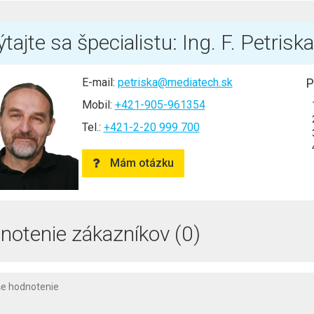
tajte sa špecialistu: Ing. F. Petriska
E-mail:
petriska@mediatech.sk
P
Mobil:
+421-905-961354
Tel.:
+421-2-20 999 700
Mám otázku
notenie zákazníkov (0)