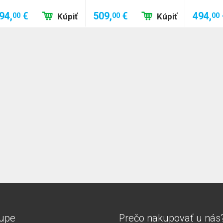
94,
€
509,
€
494,
00
00
00
Kúpiť
Kúpiť
upe
Prečo nakupovať u nás