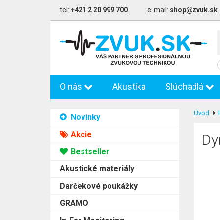
tel:
+421 2 20 999 700
e-mail:
shop@zvuk.sk
O nás
Akustika
Slúchadlá
Úvod
Novinky
Akcie
Dy
Bestseller
Akustické materiály
Darčekové poukážky
GRAMO