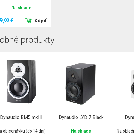
Na sklade
9,
€
00
Kúpiť
obné produkty
Dynaudio BM5 mkIII
Dynaudio LYD 7 Black
Dyna
a objednávku (do 14 dní)
Na sklade
Na objed