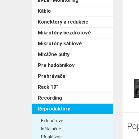
In-Ear Monitoring
Káble
Konektory a redukcie
Mikrofóny bezdrôtové
Mikrofóny káblové
Mixážne pulty
Pre hudobníkov
Prehrávače
Rack 19"
Recording
Reproduktory
Exteriérové
Pop
Inštalačné
PA aktívne