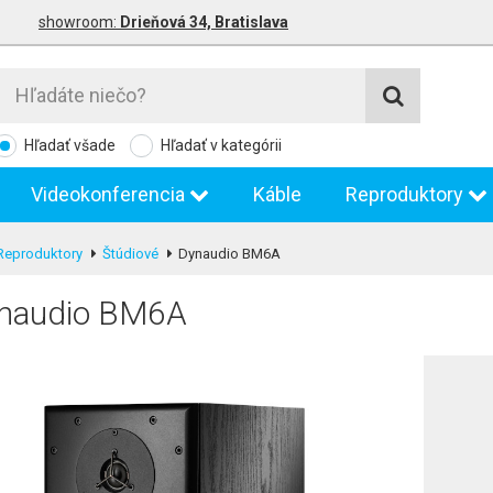
showroom:
Drieňová 34, Bratislava
Hľadať všade
Hľadať v kategórii
Videokonferencia
Káble
Reproduktory
Reproduktory
Štúdiové
Dynaudio BM6A
naudio BM6A