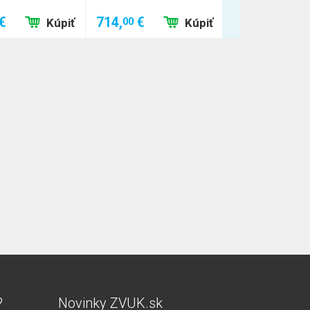
€
714,
€
714,
€
00
00
Kúpiť
Kúpiť
?
Novinky ZVUK.sk