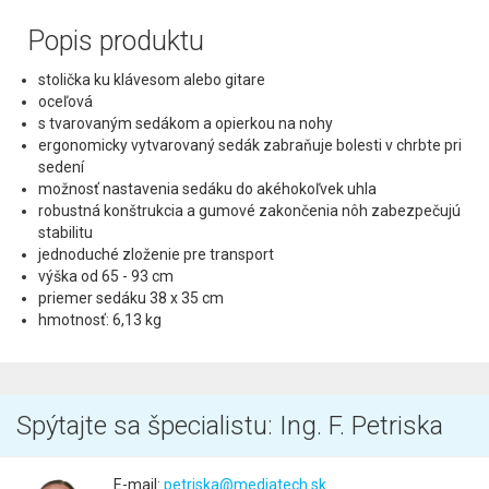
Popis produktu
stolička ku klávesom alebo gitare
oceľová
s tvarovaným sedákom a opierkou na nohy
ergonomicky vytvarovaný sedák zabraňuje bolesti v chrbte pri
sedení
možnosť nastavenia sedáku do akéhokoľvek uhla
robustná konštrukcia a gumové zakončenia nôh zabezpečujú
stabilitu
jednoduché zloženie pre transport
výška od 65 - 93 cm
priemer sedáku 38 x 35 cm
hmotnosť: 6,13 kg
Spýtajte sa špecialistu: Ing. F. Petriska
E-mail:
petriska@mediatech.sk