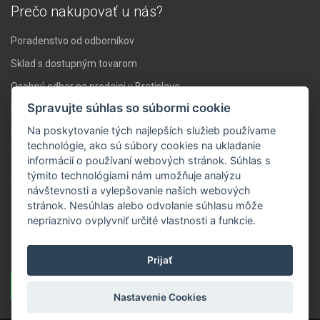
Prečo nakupovať u nás?
Poradenstvo od odborníkov
Sklad s dostupným tovarom
Osobný odber na predajni v Bratislave
Spravujte súhlas so súbormi cookie
Doprava nad 119 € zadarmo
Na poskytovanie tých najlepších služieb používame
Expresné doručenie do 24 hodín
technológie, ako sú súbory cookies na ukladanie
Vlastné servisné stredisko
informácií o používaní webových stránok. Súhlas s
týmito technológiami nám umožňuje analýzu
Stabilita a skúsenosti
návštevnosti a vylepšovanie našich webových
stránok. Nesúhlas alebo odvolanie súhlasu môže
Novinky ZVUK.sk
nepriaznivo ovplyvniť určité vlastnosti a funkcie.
Zaregistrujte sa a dostávajte správy o novinkách a akciách na Váš
e-mail.
Prijať
Prihlásiť sa
Nastavenie Cookies