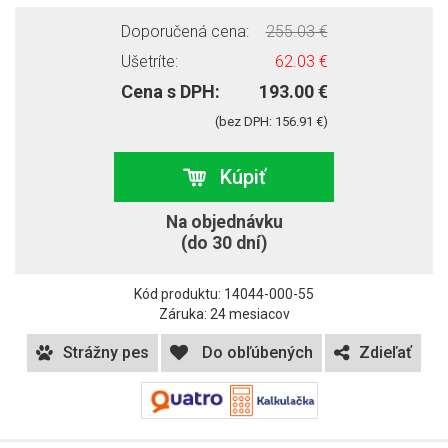
Doporučená cena:
255.03 €
Ušetríte:
62.03 €
Cena s DPH:
193.00 €
(bez DPH: 156.91 €)
Kúpiť
Na objednávku
(do 30 dní)
Kód produktu: 14044-000-55
Záruka: 24 mesiacov
Strážny pes
Do obľúbených
Zdieľať