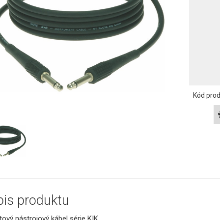
Kód pro
is produktu
tový nástrojový kábel série KIK