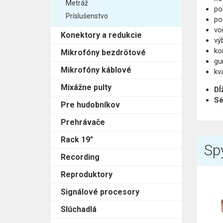
Metráž
po
Príslušenstvo
po
vo
Konektory a redukcie
vý
ko
Mikrofóny bezdrôtové
gu
Mikrofóny káblové
kv
Mixážne pulty
Dĺ
Sé
Pre hudobníkov
Prehrávače
Rack 19"
Spý
Recording
Reproduktory
Signálové procesory
Slúchadlá