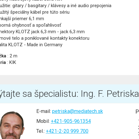
užitie: gitary / basgitary / klávesy a iné audio prepojenia
užitý špeciálny kábel pre túto sériu
nkajší priemer 6,1 mm
borná ohybnosť a spoľahlivosť
nektory KLOTZ jack 6,3 mm - jack 6,3 mm
mové telo a poniklované kontakty konektoru
alita KLOTZ - Made in Germany
žka
: 2 m
ria
: KIK
tajte sa špecialistu: Ing. F. Petriska
E-mail:
petriska@mediatech.sk
P
Mobil:
+421-905-961354
Tel.:
+421-2-20 999 700