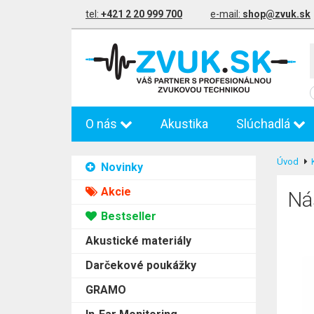
tel:
+421 2 20 999 700
e-mail:
shop@zvuk.sk
O nás
Akustika
Slúchadlá
Úvod
Novinky
Akcie
Ná
Bestseller
Akustické materiály
Darčekové poukážky
GRAMO