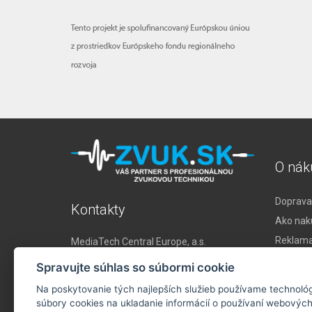
O nák
Doprava,
Kontakty
Ako nak
Reklama
MediaTech Central Europe, a.s.
Drieňová 34
Vrátenie
Spravujte súhlas so súbormi cookie
821 02 Bratislava
Obchod
Slovakia
Na poskytovanie tých najlepších služieb používame technológ
Ochrana
súbory cookies na ukladanie informácií o používaní webových