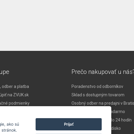
upe
Prečo nakupovať u nás
 odber a platba
Poradenstvo od odborníkov
úpiť na ZVUK.sk
Sklad s dostupným tovarom
čné podmienky
Osobný odber na predajni v Brati
 tovaru
Doprava nad 119 € zadarmo
né podmienky
Expresné doručenie do 24 hodín
Prijať
ie, ako sú
 osobných údajov
Vlastné servisné stredisko
 stránok.