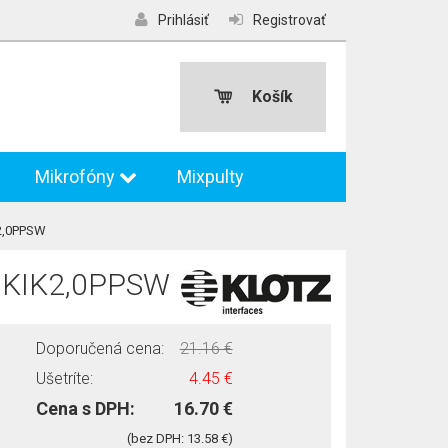
Prihlásiť
Registrovať
Košík
Mikrofóny
Mixpulty
K2,0PPSW
K, KIK2,0PPSW
Doporučená cena:
21.16 €
Ušetríte:
4.45 €
Cena s DPH:
16.70 €
(bez DPH: 13.58 €)