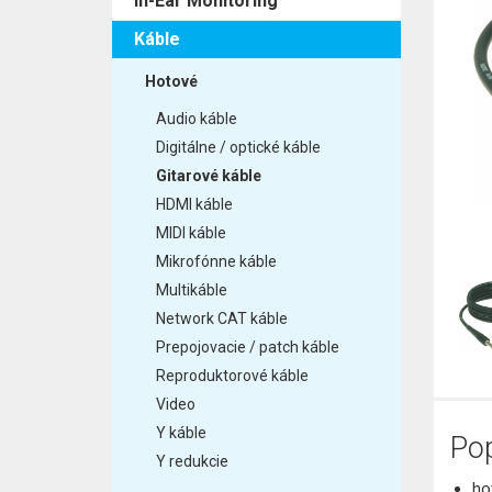
In-Ear Monitoring
Káble
Hotové
Audio káble
Digitálne / optické káble
Gitarové káble
HDMI káble
MIDI káble
Mikrofónne káble
Multikáble
Network CAT káble
Prepojovacie / patch káble
Reproduktorové káble
Video
Y káble
Pop
Y redukcie
ho