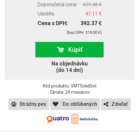
Doporučená cena:
439.48 €
Ušetríte:
47.11 €
Cena s DPH:
392.37 €
(bez DPH: 319.00 €)
Kúpiť
Na objednávku
(do 14 dní)
Kód produktu: VMTSolidSet
Záruka: 24 mesiacov
Strážny pes
Do obľúbených
Zdieľať