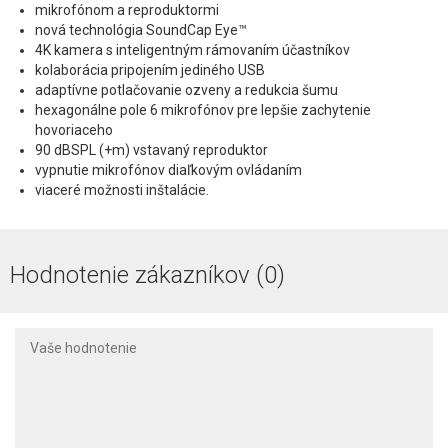
mikrofónom a reproduktormi
nová technológia SoundCap Eye™
4K kamera s inteligentným rámovaním účastníkov
kolaborácia pripojením jediného USB
adaptívne potlačovanie ozveny a redukcia šumu
hexagonálne pole 6 mikrofónov pre lepšie zachytenie
hovoriaceho
90 dBSPL (+m) vstavaný reproduktor
vypnutie mikrofónov diaľkovým ovládaním
viaceré možnosti inštalácie.
Hodnotenie zákazníkov (0)