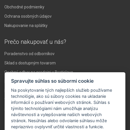
Obchodné podmienky
Ochrana osobných údajov
Nakupovanie na splátky
Prečo nakupovať u nás?
Poradenstvo od odborníkov
Sklad s dostupným tovarom
Osobný odber na predajni v Bratislave
Spravujte súhlas so súbormi cookie
Doprava nad 119 € zadarmo
Na poskytovanie tých najlepších služieb používame
Expresné doručenie do 24 hodín
technológie, ako sú súbory cookies na ukladanie
Vlastné servisné stredisko
informácií o používaní webových stránok. Súhlas s
týmito technológiami nám umožňuje analýzu
Stabilita a skúsenosti
návštevnosti a vylepšovanie našich webových
stránok. Nesúhlas alebo odvolanie súhlasu môže
Novinky ZVUK.sk
nepriaznivo ovplyvniť určité vlastnosti a funkcie.