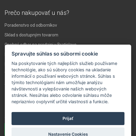
Prečo nakupovať u nás?
Poradenstvo od odborníkov
Sklad s dostupným tovarom
Osobný odber na predajni v Bratislave
Spravujte súhlas so súbormi cookie
Doprava nad 119 € zadarmo
Na poskytovanie tých najlepších služieb používame
Expresné doručenie do 24 hodín
technológie, ako sú súbory cookies na ukladanie
Vlastné servisné stredisko
informácií o používaní webových stránok. Súhlas s
týmito technológiami nám umožňuje analýzu
Stabilita a skúsenosti
návštevnosti a vylepšovanie našich webových
stránok. Nesúhlas alebo odvolanie súhlasu môže
Novinky ZVUK.sk
nepriaznivo ovplyvniť určité vlastnosti a funkcie.
Zaregistrujte sa a dostávajte správy o novinkách a akciách na Váš
e-mail.
Prijať
Prihlásiť sa
Nastavenie Cookies