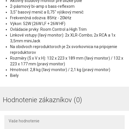
Aktívny štúdiový monitor pre blízke pole
2-pásmový bi-amp s bass-reflexom
3,5" basový menič a 0,75" výškový menič
Frekvenčná odozva: 85Hz - 20kHz
Výkon: 52W (26W LF + 26W HF)
Ovládacie prvky: Room Control a High Trim
Linkové vstupy (ľavý monitor): 2x XLR-Combo; 2x RCA a 1x
3,5mm miniJack
Na obidvoch reproduktoroch je 2x svorkovnica na pripojenie
reproduktorov
Rozměry (Š x V x H): 132 x 223 x 189 mm (ľavý monitor) / 132 x
223 x 177 mm (pravý monitor)
Hmotnost: 2,8 kg (ľavý monitor) / 2,1 kg (pravý monitor)
Biely
Hodnotenie zákazníkov (0)