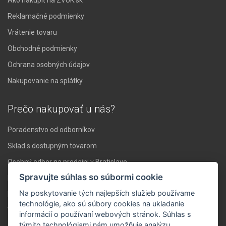
Ako nakúpiť na ZVUK.sk
Reklamačné podmienky
Vrátenie tovaru
Obchodné podmienky
Ochrana osobných údajov
Nakupovanie na splátky
Prečo nakupovať u nás?
Poradenstvo od odborníkov
Sklad s dostupným tovarom
Osobný odber na predajni v Bratislave
Spravujte súhlas so súbormi cookie
Doprava nad 119 € zadarmo
Na poskytovanie tých najlepších služieb používame
Expresné doručenie do 24 hodín
technológie, ako sú súbory cookies na ukladanie
Vlastné servisné stredisko
informácií o používaní webových stránok. Súhlas s
týmito technológiami nám umožňuje analýzu