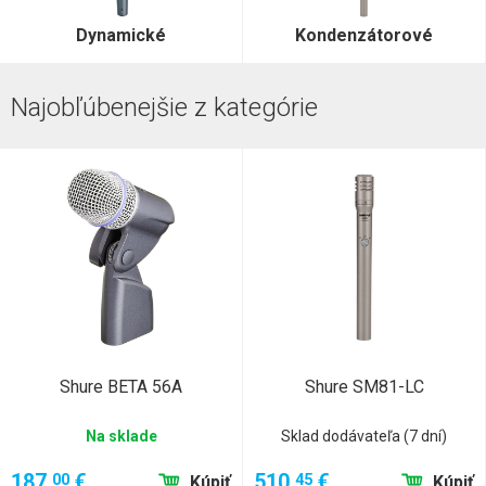
Dynamické
Kondenzátorové
Najobľúbenejšie z kategórie
Shure BETA 56A
Shure SM81-LC
Na sklade
Sklad dodávateľa (7 dní)
187,
€
510,
€
00
45
Kúpiť
Kúpiť