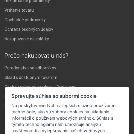
Reklamačné podmienky
Vrátenie tovaru
Obchodné podmienky
Ochrana osobných údajov
Nakupovanie na splátky
Prečo nakupovať u nás?
Poradenstvo od odborníkov
Sklad s dostupným tovarom
Osobný odber na predajni v Bratislave
Spravujte súhlas so súbormi cookie
Doprava nad 119 € zadarmo
Na poskytovanie tých najlepších služieb používame
Expresné doručenie do 24 hodín
technológie, ako sú súbory cookies na ukladanie
Vlastné servisné stredisko
informácií o používaní webových stránok. Súhlas s
týmito technológiami nám umožňuje analýzu
Stabilita a skúsenosti
návštevnosti a vylepšovanie našich webových