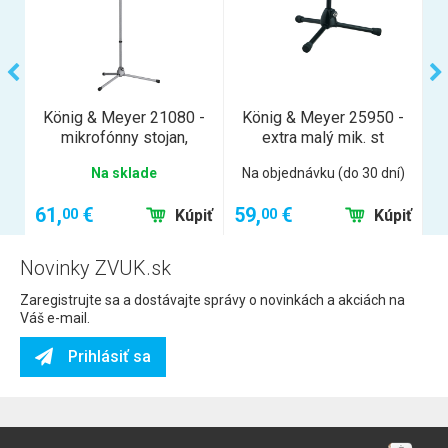
-
König & Meyer 21080 -
König & Meyer 25950 -
mikrofónny stojan,
extra malý mik. st
Na sklade
Na objednávku (do 30 dní)
61,
€
59,
€
3
00
00
iť
Kúpiť
Kúpiť
Novinky ZVUK.sk
Zaregistrujte sa a dostávajte správy o novinkách a akciách na
Váš e-mail.
Prihlásiť sa