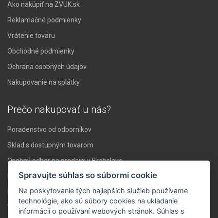
Ako nakúpiť na ZVUK.sk
Reklamačné podmienky
Vrátenie tovaru
Obchodné podmienky
Ochrana osobných údajov
Nakupovanie na splátky
Prečo nakupovať u nás?
Poradenstvo od odborníkov
Sklad s dostupným tovarom
Osobný odber na predajni v Bratislave
Spravujte súhlas so súbormi cookie
Doprava nad 119 € zadarmo
Na poskytovanie tých najlepších služieb používame
Expresné doručenie do 24 hodín
technológie, ako sú súbory cookies na ukladanie
Vlastné servisné stredisko
informácií o používaní webových stránok. Súhlas s