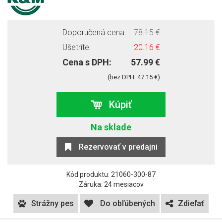
Doporučená cena:
78.15 €
Ušetríte:
20.16 €
Cena s DPH:
57.99 €
(bez DPH: 47.15 €)
Kúpiť
Na sklade
Rezervovať v predajni
Kód produktu: 21060-300-87
Záruka: 24 mesiacov
Strážny pes
Do obľúbených
Zdieľať