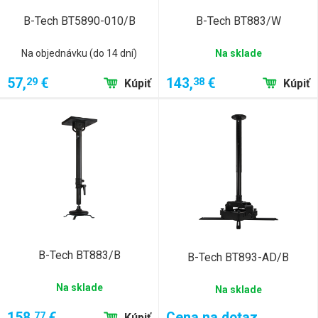
B-Tech BT5890-010/B
B-Tech BT883/W
Na objednávku (do 14 dní)
Na sklade
57,
€
143,
€
29
38
Kúpiť
Kúpiť
B-Tech BT883/B
B-Tech BT893-AD/B
Na sklade
Na sklade
158,
€
Cena na dotaz
77
Kúpiť