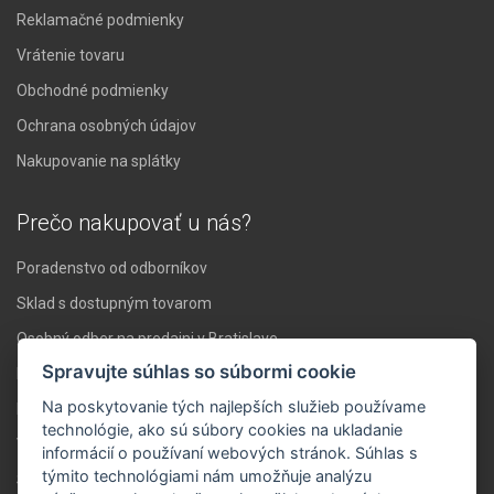
Reklamačné podmienky
Vrátenie tovaru
Obchodné podmienky
Ochrana osobných údajov
Nakupovanie na splátky
Prečo nakupovať u nás?
Poradenstvo od odborníkov
Sklad s dostupným tovarom
Osobný odber na predajni v Bratislave
Spravujte súhlas so súbormi cookie
Doprava nad 119 € zadarmo
Na poskytovanie tých najlepších služieb používame
Expresné doručenie do 24 hodín
technológie, ako sú súbory cookies na ukladanie
Vlastné servisné stredisko
informácií o používaní webových stránok. Súhlas s
týmito technológiami nám umožňuje analýzu
Stabilita a skúsenosti