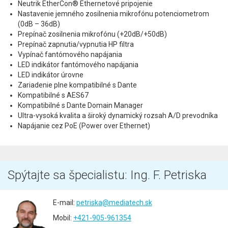
Neutrik EtherCon® Ethernetové pripojenie
Nastavenie jemného zosilnenia mikrofónu potenciometrom
(0dB – 36dB)
Prepínač zosilnenia mikrofónu (+20dB/+50dB)
Prepínač zapnutia/vypnutia HP filtra
Vypínač fantómového napájania
LED indikátor fantómového napájania
LED indikátor úrovne
Zariadenie plne kompatibilné s Dante
Kompatibilné s AES67
Kompatibilné s Dante Domain Manager
Ultra-vysoká kvalita a široký dynamický rozsah A/D prevodníka
Napájanie cez PoE (Power over Ethernet)
Spýtajte sa špecialistu: Ing. F. Petriska
E-mail:
petriska@mediatech.sk
Mobil:
+421-905-961354