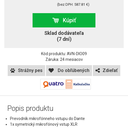
(bez DPH: 587.81 €)
Kúpiť
Sklad dodávateľa
(7 dní)
Kód produktu: AVN-DIO09
Záruka: 24 mesiacov
Strážny pes
Do obľúbených
Zdieľať
Popis produktu
Prevodník mikrofónneho vstupu do Dante
1x symetrický mikrofónový vstup XLR