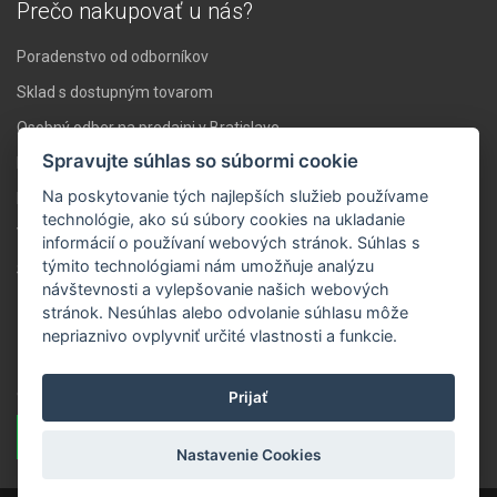
Prečo nakupovať u nás?
Poradenstvo od odborníkov
Sklad s dostupným tovarom
Osobný odber na predajni v Bratislave
Spravujte súhlas so súbormi cookie
Doprava nad 119 € zadarmo
Na poskytovanie tých najlepších služieb používame
Expresné doručenie do 24 hodín
technológie, ako sú súbory cookies na ukladanie
Vlastné servisné stredisko
informácií o používaní webových stránok. Súhlas s
týmito technológiami nám umožňuje analýzu
Stabilita a skúsenosti
návštevnosti a vylepšovanie našich webových
stránok. Nesúhlas alebo odvolanie súhlasu môže
Novinky ZVUK.sk
nepriaznivo ovplyvniť určité vlastnosti a funkcie.
Zaregistrujte sa a dostávajte správy o novinkách a akciách na Váš
e-mail.
Prijať
Prihlásiť sa
Nastavenie Cookies