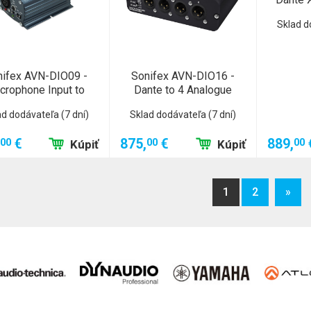
Sklad d
nifex AVN-DIO09 -
Sonifex AVN-DIO16 -
crophone Input to
Dante to 4 Analogue
ad dodávateľa (7 dní)
Sklad dodávateľa (7 dní)
€
875,
€
889,
00
00
00
Kúpiť
Kúpiť
1
2
»