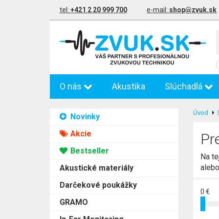
tel:
+421 2 20 999 700
e-mail:
shop@zvuk.sk
O nás
Akustika
Slúchadlá
Úvod
Novinky
Akcie
Pr
Bestseller
Na te
alebo
Akustické materiály
Darčekové poukážky
0 €
GRAMO