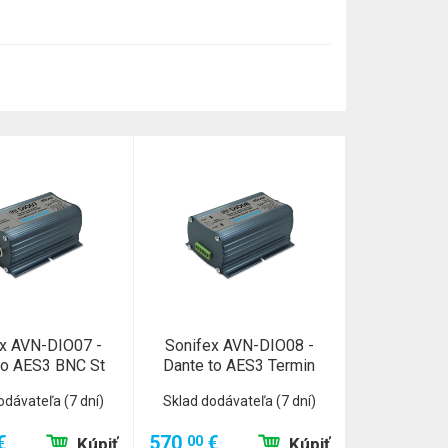
x AVN-DIO07 -
Sonifex AVN-DIO08 -
to AES3 BNC St
Dante to AES3 Termin
odávateľa (7 dní)
Sklad dodávateľa (7 dní)
€
570,
€
00
Kúpiť
Kúpiť