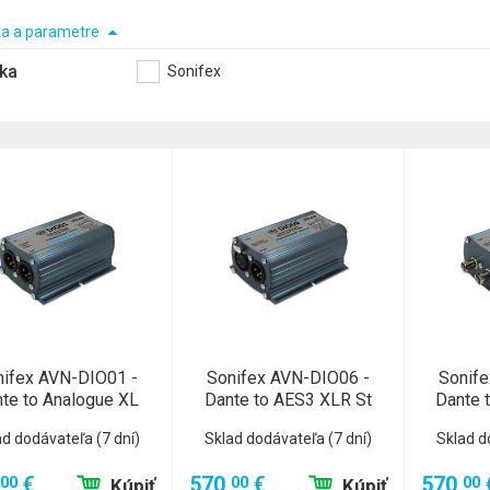
a a parametre
ka
Sonifex
nifex AVN-DIO01 -
Sonifex AVN-DIO06 -
Sonife
te to Analogue XL
Dante to AES3 XLR St
Dante 
ad dodávateľa (7 dní)
Sklad dodávateľa (7 dní)
Sklad d
€
570,
€
570,
00
00
00
Kúpiť
Kúpiť