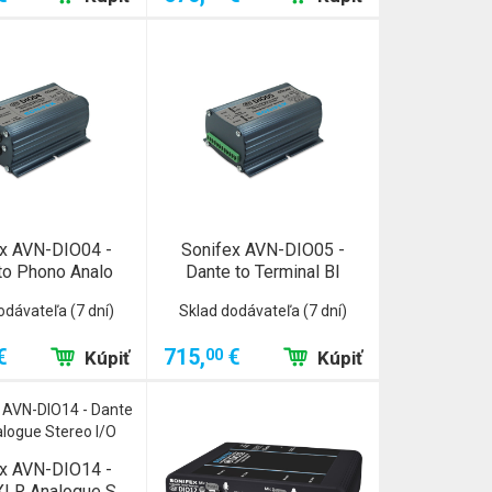
x AVN-DIO04 -
Sonifex AVN-DIO05 -
to Phono Analo
Dante to Terminal Bl
odávateľa (7 dní)
Sklad dodávateľa (7 dní)
€
715,
€
00
Kúpiť
Kúpiť
x AVN-DIO14 -
XLR Analogue S