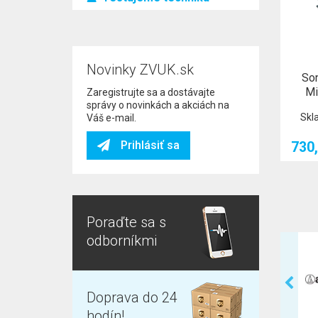
Novinky ZVUK.sk
So
Mi
Zaregistrujte sa a dostávajte
správy o novinkách a akciách na
Skl
Váš e-mail.
Prihlásiť sa
730,
Poraďte sa s
odborníkmi
Doprava do 24
hodín!