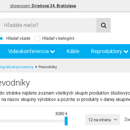
showroom:
Drieňová 34, Bratislava
Hľadať všade
Hľadať v kategórii
Videokonferencia
Káble
Reproduktory
Signálové procesory
Prevodníky
evodníky
jto stránke nájdete zoznam všetkých skupín produktov štúdiovýc
 na názov skupiny výrobkov a pozrite si produkty v danej skupin
3080 €
Zo
12 na stranu