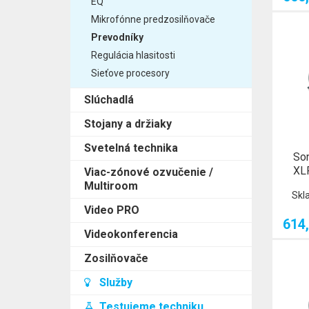
EQ
Mikrofónne predzosilňovače
Prevodníky
Regulácia hlasitosti
Sieťove procesory
Slúchadlá
Stojany a držiaky
Svetelná technika
So
XL
Viac-zónové ozvučenie /
Multiroom
Skl
Video PRO
614,
Videokonferencia
Zosilňovače
Služby
Testujeme techniku