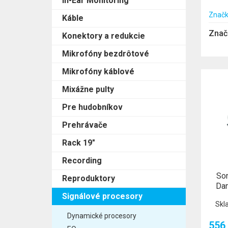
In-Ear Monitoring
Značk
Káble
Znač
Konektory a redukcie
Mikrofóny bezdrôtové
Mikrofóny káblové
Mixážne pulty
Pre hudobníkov
Prehrávače
Rack 19"
Recording
So
Reproduktory
Dan
Signálové procesory
Skl
Dynamické procesory
556,