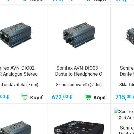
nifex AVN-DIO02 -
Sonifex AVN-DIO03 -
Sonife
R Analogue Stereo
Dante to Headphone O
Dante 
ad dodávateľa (7 dní)
Sklad dodávateľa (7 dní)
Sklad d
€
672,
€
715,
00
00
00
Kúpiť
Kúpiť
Sonife
Dante 