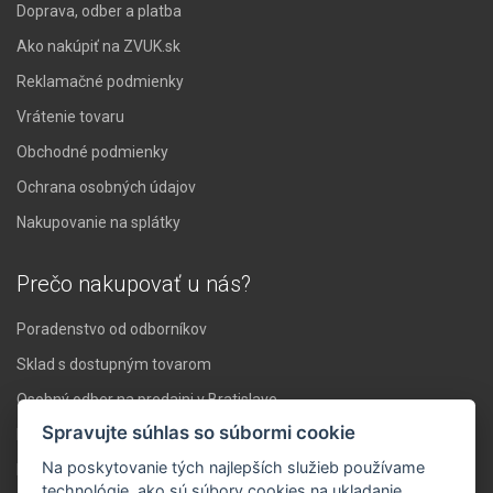
Doprava, odber a platba
Ako nakúpiť na ZVUK.sk
Reklamačné podmienky
Vrátenie tovaru
Obchodné podmienky
Ochrana osobných údajov
Nakupovanie na splátky
Prečo nakupovať u nás?
Poradenstvo od odborníkov
Sklad s dostupným tovarom
Osobný odber na predajni v Bratislave
Spravujte súhlas so súbormi cookie
Doprava nad 119 € zadarmo
Na poskytovanie tých najlepších služieb používame
Expresné doručenie do 24 hodín
technológie, ako sú súbory cookies na ukladanie