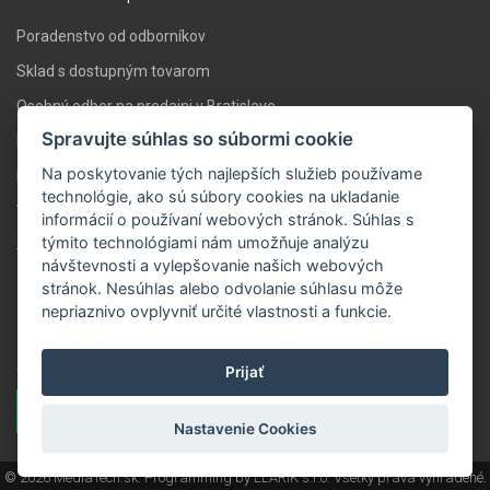
Poradenstvo od odborníkov
Sklad s dostupným tovarom
Osobný odber na predajni v Bratislave
Spravujte súhlas so súbormi cookie
Doprava nad 119 € zadarmo
Na poskytovanie tých najlepších služieb používame
Expresné doručenie do 24 hodín
technológie, ako sú súbory cookies na ukladanie
Vlastné servisné stredisko
informácií o používaní webových stránok. Súhlas s
týmito technológiami nám umožňuje analýzu
Stabilita a skúsenosti
návštevnosti a vylepšovanie našich webových
stránok. Nesúhlas alebo odvolanie súhlasu môže
Novinky ZVUK.sk
nepriaznivo ovplyvniť určité vlastnosti a funkcie.
Zaregistrujte sa a dostávajte správy o novinkách a akciách na Váš
e-mail.
Prijať
Prihlásiť sa
Nastavenie Cookies
© 2026 MediaTech.sk. Programming by
LLARIK s.r.o
. Všetky práva vyhradené.