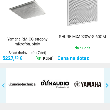
SHURE MXA920W-S 60CM
Yamaha RM-CG stropný
mikrofón, biely
Na sklade
Sklad dodávateľa (7 dní)
5227,
€
Cena na dotaz
50
Kúpiť