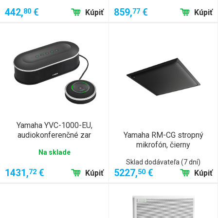
442,
€
859,
€
80
77
Kúpiť
Kúpiť
Yamaha YVC-1000-EU,
audiokonferenčné zar
Yamaha RM-CG stropný
mikrofón, čierny
Na sklade
Sklad dodávateľa (7 dní)
1431,
€
5227,
€
72
50
Kúpiť
Kúpiť